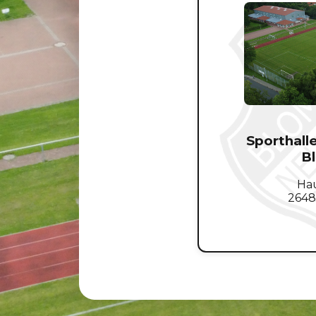
Sporthall
B
Hau
2648