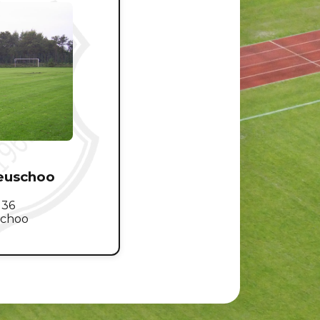
euschoo
 36
schoo